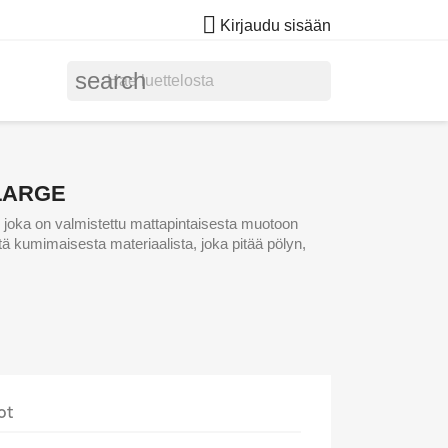

Kirjaudu sisään
search
LARGE
 joka on valmistettu mattapintaisesta muotoon
tä kumimaisesta materiaalista, joka pitää pölyn,
ot