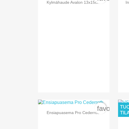

Pikakatselu
Kylmähaude Avalon 13x15cm
I
TUO
favorite_b

Pikakatselu
TIL
Ensiapuasema Pro Cederroth