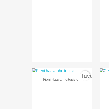
favorite_b

Pikakatselu
Pieni Haavanhoitopiste...