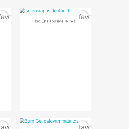
favorite_border
favorite_border

Pikakatselu
Iso Ensiapuside 4-In-1
favorite_border
favorite_border