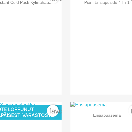


Pikakatselu
Pikakatselu
nstant Cold Pack Kylmähaude
Pieni Ensiapuside 4-In-1
TE LOPPUNUT
order
favorite_border


Pikakatselu
Pikakatselu
APÄISESTI VARASTOSTA.
VSS Ensiapulaukku...
Ensiapuasema