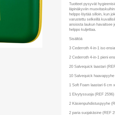
Tuotteet pysyvät hygieenisi
läpinäkyviin muovitaskuihin
helppo löytää silloin, kun j
varustettu selkeillä kuvallis
ansiosta laukun havaitsee 
helppo kuljettaa.
Sisältöä
3 Cederroth 4-in-1 iso ens
2 Cederroth 4-in-1 pieni e
20 Salvequick laastari (RE
10 Salvequick haavapyyhe
1 Soft Foam laastari 6 cm
1 Elvytyssuoja (REF 2596)
2 Käsienpuhdistuspyyhe (
2 paria suojakäsine (REF 2