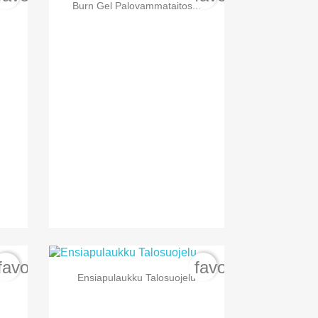

Pikakatselu
Burn Gel Palovammataitos...
favorite_border
favorite_border

Pikakatselu
Ensiapulaukku Talosuojelu