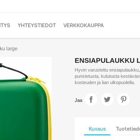
ITYS
YHTEYSTIEDOT
VERKKOKAUPPA
ku large
ENSIAPULAUKKU 
Hyvin varustettu ensiapulaukku,
puristetusta, kulutusta kestäväs
kosteuden ja lian ulkopuolella.
Jaa
Kuvaus
Tuotetied