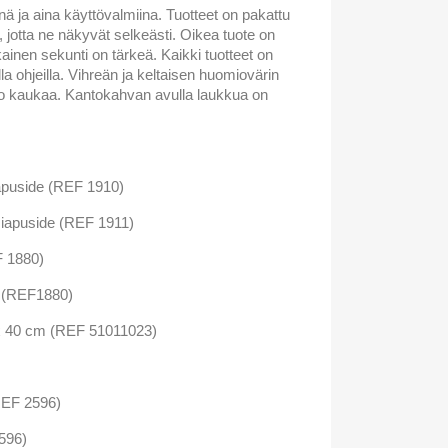
nä ja aina käyttövalmiina. Tuotteet on pakattu
, jotta ne näkyvät selkeästi. Oikea tuote on
okainen sekunti on tärkeä. Kaikki tuotteet on
illa ohjeilla. Vihreän ja keltaisen huomiovärin
jo kaukaa. Kantokahvan avulla laukkua on
iapuside (REF 1910)
nsiapuside (REF 1911)
F 1880)
 (REF1880)
 x 40 cm (REF 51011023)
REF 2596)
596)