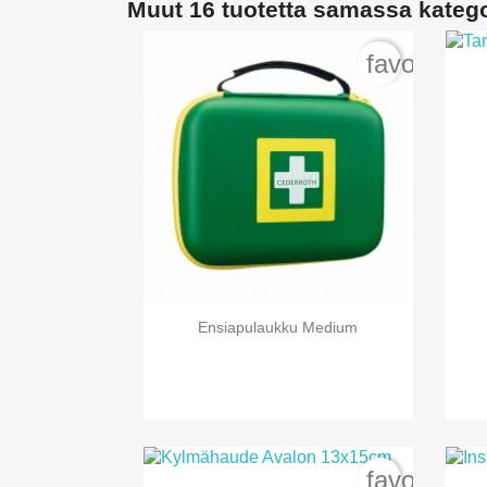
Muut 16 tuotetta samassa kateg
favorite_b

Pikakatselu
Ensiapulaukku Medium
favorite_b