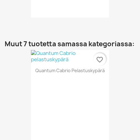
Muut 7 tuotetta samassa kategoriassa:
favorite_border
Quantum Cabrio Pelastuskypärä