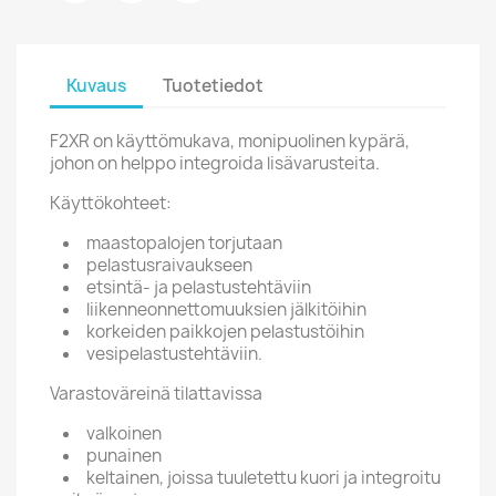
Kuvaus
Tuotetiedot
F2XR on käyttömukava, monipuolinen kypärä,
johon on helppo integroida lisävarusteita.
Käyttökohteet:
maastopalojen torjutaan
pelastusraivaukseen
etsintä- ja pelastustehtäviin
liikenneonnettomuuksien jälkitöihin
korkeiden paikkojen pelastustöihin
vesipelastustehtäviin.
Varastoväreinä tilattavissa
valkoinen
punainen
keltainen, joissa tuuletettu kuori ja integroitu