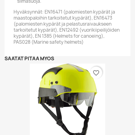
silmäsuoja.
Hyväksynnät: EN16471 (palomiesten kypärät ja
maastopaloihin tarkoitetut kypärät), EN16473
(palomiesten kypärät ja pelastusraivaukseen
tarkoitetut kypärät), EN12492 (vuorikiipeilijöiden
kypärät), EN 1385 (Helmets for canoeing),
PAS028 (Marine safety helmets)
SAATAT PITÄÄ MYÖS
favorite_border