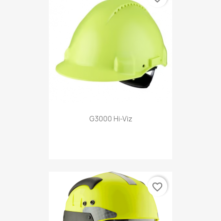
G3000 Hi-Viz
favorite_border