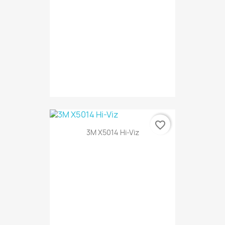
favorite_border
3M X5014 Hi-Viz