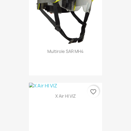
Multirole SAR MH4
favorite_border
X Air HI VIZ