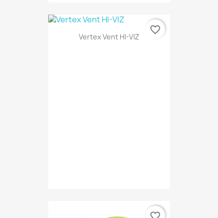
favorite_border
Vertex Vent HI-VIZ
favorite_border