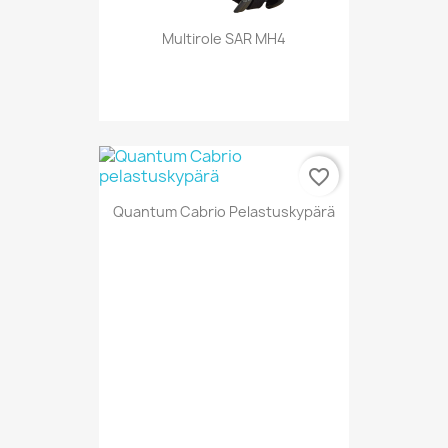
Multirole SAR MH4
favorite_border
Quantum Cabrio Pelastuskypärä