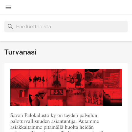

search
Turvanasi
Savon Palokalusto ky on täyden palvelun
paloturvallisuuden asiantuntija. Autamme
asiakkaitamme pitämällä huolta heidän