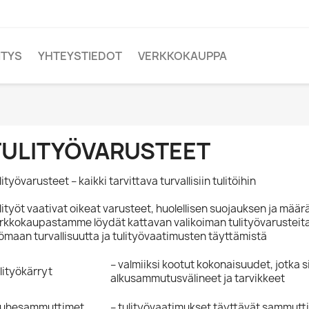
ITYS
YHTEYSTIEDOT
VERKKOKAUPPA
TULITYÖVARUSTEET
lityövarusteet – kaikki tarvittava turvallisiin tulitöihin
lityöt vaativat oikeat varusteet, huolellisen suojauksen ja mä
rkkokaupastamme löydät kattavan valikoiman tulityövarusteita
ömaan turvallisuutta ja tulityövaatimusten täyttämistä
– valmiiksi kootut kokonaisuudet, jotka s
lityökärryt
alkusammutusvälineet ja tarvikkeet
uhesammuttimet
– tulityövaatimukset täyttävät sammutt