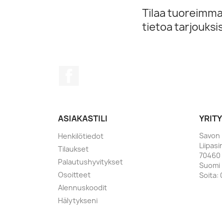
Tilaa tuoreimmat
tietoa tarjouks
Facebook
ASIAKASTILI
YRIT
Savon 
Henkilötiedot
Liipasi
Tilaukset
70460
Palautushyvitykset
Suomi
Osoitteet
Soita:
Alennuskoodit
Hälytykseni