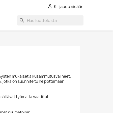

Kirjaudu sisään
search
äräysten mukaiset alkusammutusvälineet.
, jotka on suunniteltu helpottamaan
isältävät työmailla vaaditut
imet kuumatöihin