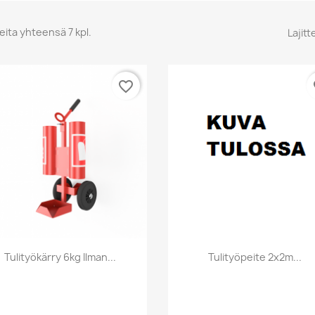
eita yhteensä 7 kpl.
Lajitt
favorite_border
fa
Pikakatselu
Pikakatselu


Tulityökärry 6kg Ilman...
Tulityöpeite 2x2m...