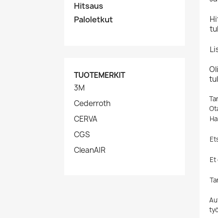
Hitsaus
Paloletkut
Hi
tu
Li
Ol
TUOTEMERKIT
tu
3M
Ta
Cederroth
Ot
CERVA
Ha
CGS
Et
CleanAIR
Et
Ta
Aut
ty