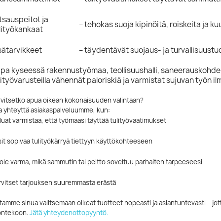
tsauspeitot ja
– tehokas suoja kipinöitä, roiskeita ja 
lityökankaat
sätarvikkeet
– täydentävät suojaus- ja turvallisuustuo
ipa kyseessä rakennustyömaa, teollisuushalli, saneerauskohde t
lityövarusteilla vähennät paloriskiä ja varmistat sujuvan työn i
rvitsetko apua oikean kokonaisuuden valintaan?
a yhteyttä asiakaspalveluumme, kun:
luat varmistaa, että työmaasi täyttää tulityövaatimukset
sit sopivaa tulityökärryä tiettyyn käyttökohteeseen
 ole varma, mikä sammutin tai peitto soveltuu parhaiten tarpeeseesi
rvitset tarjouksen suuremmasta erästä
amme sinua valitsemaan oikeat tuotteet nopeasti ja asiantuntevasti – jott
öntekoon.
Jätä yhteydenottopyyntö.