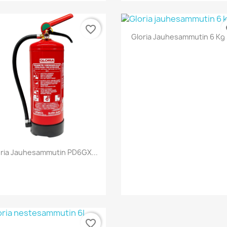
favorite_border
fa
Pikakatselu

Gloria Jauhesammutin 6 Kg –
Pikakatselu

ria Jauhesammutin PD6GX...
favorite_border