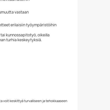
kuumuutta vastaan
tteet erilaisiin työympäristöihin
ai kunnossapitotyö, oikeilla
lman turhia keskeytyksiä.
a voit keskittyä turvalliseen ja tehokkaaseen