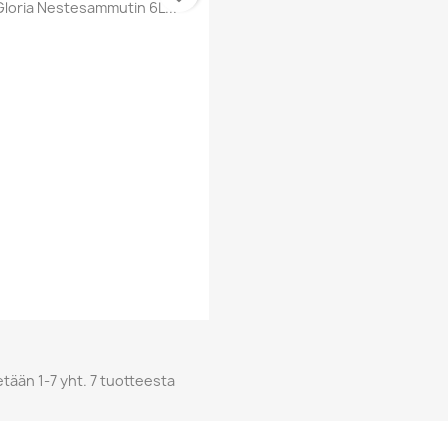
Pikakatselu

Gloria Nestesammutin 6L...
tään 1-7 yht. 7 tuotteesta