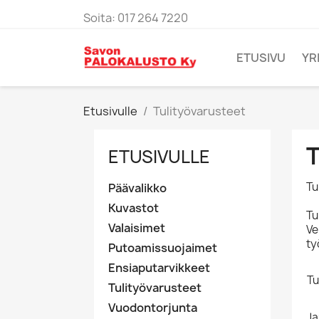
Soita:
017 264 7220
ETUSIVU
YR
Etusivulle
Tulityövarusteet
ETUSIVULLE
Tu
Päävalikko
Kuvastot
Tu
Valaisimet
Ve
ty
Putoamissuojaimet
Ensiaputarvikkeet
Tu
Tulityövarusteet
Vuodontorjunta
Ja